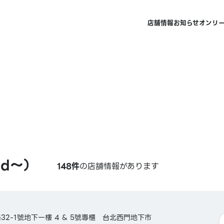
店舗情報
お知らせ
オンリ
d〜）
148件
の店舗情報があります
2-1號地下一樓 4 & 5號專櫃 台北西門地下市