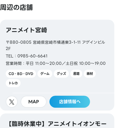
Diners ／銀聯／Discover／TS CUBIC／楽天カード／
周辺の店舗
au PAY プリペイドカード
【電子マネー】
アニメイト宮崎
QUICPay／楽天Edy
〒880-0805 宮崎県宮崎市橘通東3-1-11 アゲインビル
2F
【交通系電子マネー】
TEL：0985-60-6641
営業時間：平日 11:00～20:00／土日祝 10:00～19:00
Kitaca／Suica／PASMO／TOICA／manaca／
CD・BD・DVD
ゲーム
グッズ
書籍
画材
ICOCA／SUGOCA／nimoca／はやかけん
トレカ
【ギフトカード・商品券】
MAP
店舗情報へ
JCBギフトカード
【図書券・図書カードNEXT】
【臨時休業中】アニメイトイオンモー