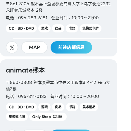
〒861-3106 熊本县上益城郡嘉岛町大字上岛字长池2232
永旺梦乐城熊本 2楼
电话：096-283-6181
营业时间：10:00～21:00
CD・BD・DVD
游戏
商品
书籍
集换式卡牌
MAP
前往店铺信息
animate熊本
〒860-0808 熊本县熊本市中央区手取本町4-12 Fine大
楼3楼
电话：096-311-0133
营业时间：10:00～20:00
CD・BD・DVD
游戏
商品
书籍
美术用品
集换式卡牌
Only Shop（活动）