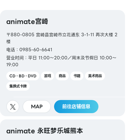
【交通系电子货币】
Kitaca / Suica / PASMO / TOICA / manaca /
animate宫崎
ICOCA / SUGOCA / nimoca / Hayakaken
〒880-0805 宫崎县宫崎市立花通东 3-1-11 再次大楼 2
【礼品卡・商品券】
楼
JCB 礼品卡
电话：0985-60-6641
营业时间：平日 11:00～20:00／周末及节假日 10:00～
【图书券・图书卡NEXT】
19:00
CD・BD・DVD
游戏
商品
书籍
美术用品
集换式卡牌
MAP
前往店铺信息
animate 永旺梦乐城熊本