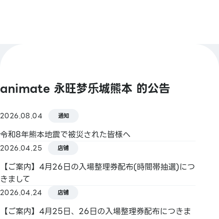
FamiPay／GLN Pay 等
【信用卡】 Master／VISA／JCB／AMERICAN
EXPRESS／Diners ／银联／Discover／TS CUBIC／
乐天卡／au PAY 预付卡／LINE pay卡
【电子货币】 QUICPay／乐天Edy
animate 永旺梦乐城熊本 的公告
【交通系电子票证】 Kitaca／Suica／PASMO／
TOICA／manaca／ICOCA／SUGOCA／nimoca／
2026.08.04
通知
Hayakaken
令和8年熊本地震で被災された皆様へ
2026.04.25
店铺
【礼券・商品券】 JCB 礼券
【ご案内】4月26日の入場整理券配布(時間帯抽選)につ
【其他】 图书券・图书卡・图书卡NEXT
きまして
2026.04.24
店铺
【ご案内】4月25日、26日の入場整理券配布につきま