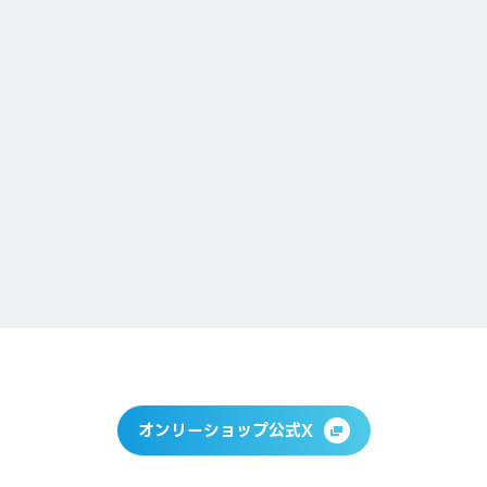
2026.07.10
電撃文庫オールスター POP UP SHOP 2026
…他
アニメイト秋葉原
2026.10.10（土）〜2026.10.25（日）
1
...
2
3
オンリーショップ公式X