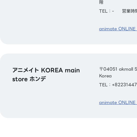
階
TEL：-
営業時間
animate ONLINE
アニメイト KOREA main
〒04051 akmall 5f
Korea
store ホンデ
TEL：+82231447
animate ONLINE