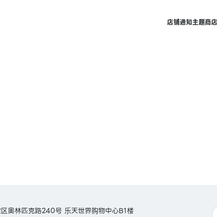
店铺
通知
主题商
区奥林匹克路240号 乐天世界购物中心B1楼