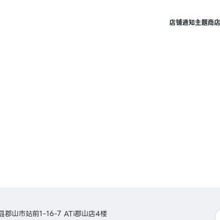
店铺
通知
主题商
岛县郡山市站前1-16-7 ATi郡山店4楼