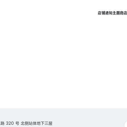
店铺
通知
主题商
 320 号 北侧站体地下三层