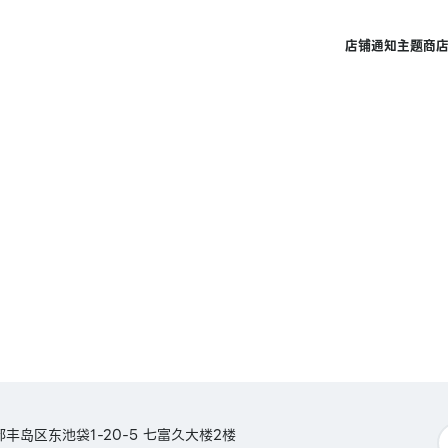
店铺
通知
主题商
京都丰岛区东池袋1-20-5 七富久大楼2楼