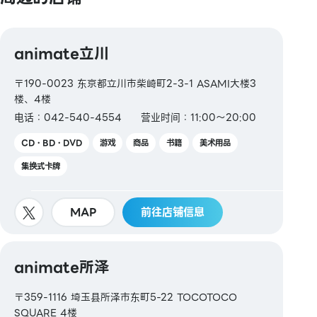
【交通系电子货币】
animate立川
Kitaca / Suica / PASMO / TOICA / manaca /
ICOCA / SUGOCA / nimoca / Hayakaken
〒190-0023 东京都立川市柴崎町2-3-1 ASAMI大楼3
楼、4楼
【礼品卡・商品券】
电话：042-540-4554
营业时间：11:00～20:00
VISA礼品卡 / JCB礼品卡 / 永旺商品券
CD・BD・DVD
游戏
商品
书籍
美术用品
【图书券・图书卡NEXT】
集换式卡牌
MAP
前往店铺信息
animate所泽
〒359-1116 埼玉县所泽市东町5-22 TOCOTOCO
SQUARE 4楼