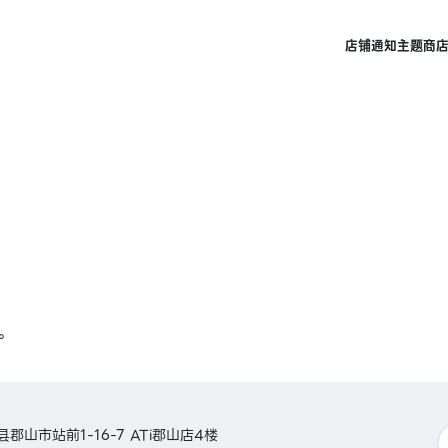
店铺
通知
主题商
。
岛县郡山市站前1-16-7 ATi郡山店4楼