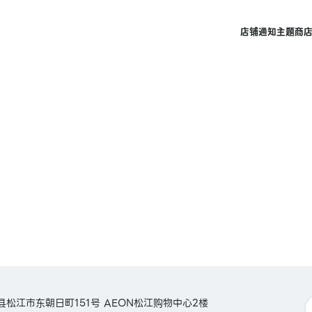
店铺
通知
主题商
岛根县松江市东朝日町151号 AEON松江购物中心2楼