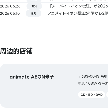
【信用卡】
2026.06.26
通知
Master / VISA / JCB / AMERICAN EXPRE
2026.06.10
通知
Diners / 银联 / Discover / TS CUBIC / 乐
au PAY 预付卡 / LINE Pay卡 / AEON卡
【电子货币】
QUICPay / 乐天Edy / WAON / iD
周边的店铺
【交通系电子货币】
Kitaca / Suica / PASMO / TOICA / man
ICOCA / SUGOCA / nimoca / Hayakake
animate AEON米子
〒683-0043 
【礼品卡・商品券】
电话：0859-37-31
JCB 礼品卡 / VISA 礼品卡 / Diners Royal C
AMEX 礼品卡 / UC 礼品卡 / 三菱UFJ NIC
CD・BD・DVD
卡 / DC 礼品卡 / AEON 商品券 / AEON 