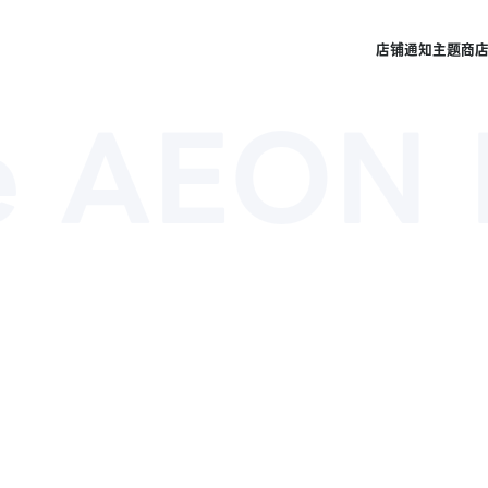
店铺
通知
主题商
e AEON 