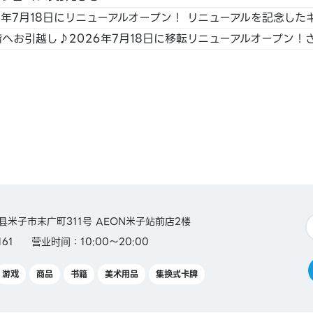
SS /
天卡 /
aca /
n
鸟取县米子市末广町311号 AEON米子站前店2楼
61
营业时间：10:00～20:00
heck /
OS 礼品
游戏
商品
书籍
美术用品
集换式卡牌
礼品卡