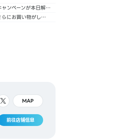
「アニメイトイオン松江」が2026年7月18日にリニューアルオープン！ リニューアルを記念したキャンペーンが本日解禁!!
アニメイトイオン松江が1階から2階へお引越し♪2026年7月18日に移転リニューアルオープン！さらにお買い物がしやすいお店へ
MAP
前往店铺信息