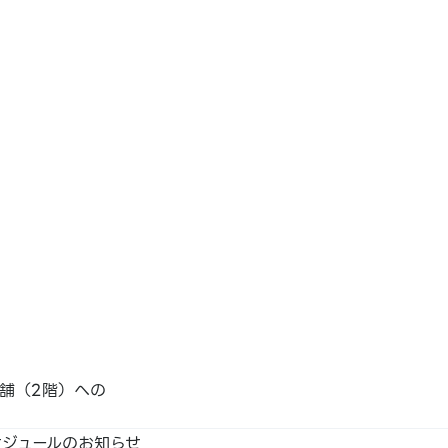
付 /
BNPJ
舗（2階）への
支付 /
ケジュールのお知らせ