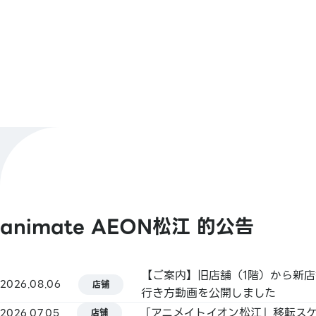
0852-67-6206
电话号码
10:00～21:00
营业时间
店铺官方X
@animateimte
【条形码支付】
支付方式
animate Pay / Alipay / PayPay / 微信支
Jcoin Pay / d支付 / 乐天支付 / AEON Pay
查看更多
animate AEON松江 的公告
【Smart Code】
atone / ANA Pay / JALPay / au PAY / 
Pay
【ご案内】旧店舗（1階）から新店
pring / Merpay / 银行支付 / 日本邮政银行
2026.08.06
店铺
行き方動画を公開しました
FamiPay / GLN Pay 等
「アニメイトイオン松江」移転ス
2026.07.05
店铺