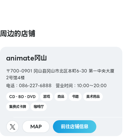
PAY 预付卡
【电子货币】
QUICPay / 乐天Edy / WAON / iD
周边的店铺
【交通系电子货币】
Kitaca / Suica / PASMO / TOICA / manaca /
animate冈山
ICOCA / SUGOCA / nimoca / Hayakaken
〒700-0901 冈山县冈山市北区本町6-30 第一中央大厦
【礼品卡・商品券】
2号馆4楼
JCB 礼品卡
电话：086-227-6888
营业时间：10:00～20:00
【图书券・图书卡NEXT】
CD・BD・DVD
游戏
商品
书籍
美术用品
集换式卡牌
咖啡厅
MAP
前往店铺信息