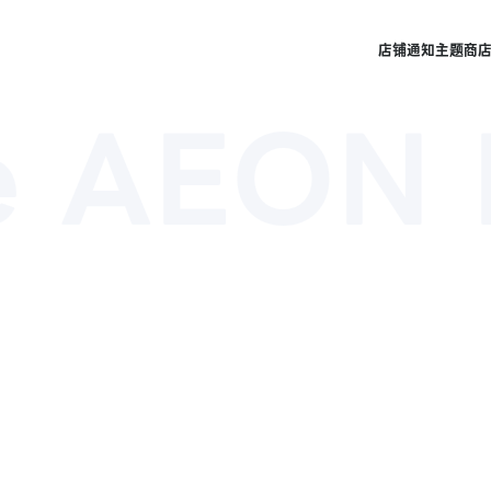
店铺
通知
主题商
e AEON 