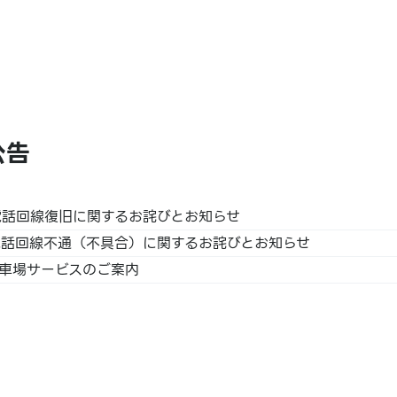
 /
公告
電話回線復旧に関するお詫びとお知らせ
BNPJ
電話回線不通（不具合）に関するお詫びとお知らせ
ay /
車場サービスのご案内
/ 银联 /
 预付卡