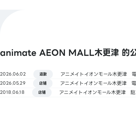
店铺官方X
@animateimksrz
【现金】
支付方式
【条码支付】
查看更多
animate Pay / 支付宝 / PayPay / 微信支付
animate AEON MALL木更津 的
Jcoin Pay / d支付 / 乐天Pay
【Smart Code】
アニメイトイオンモール木更津 
2026.06.02
道歉
atone / ANA Pay / JAL Pay / au PAY / 
アニメイトイオンモール木更津 
2026.05.29
Pay
店铺
pring / Merpay / 银行Pay / 日本邮政银行P
アニメイトイオンモール木更津 駐
2018.06.18
店铺
FamiPay / GLN Pay 等
【信用卡】
Master / VISA / JCB / 美国运通 / 大来卡 
Discover / TS CUBIC / 乐天卡 / au PAY