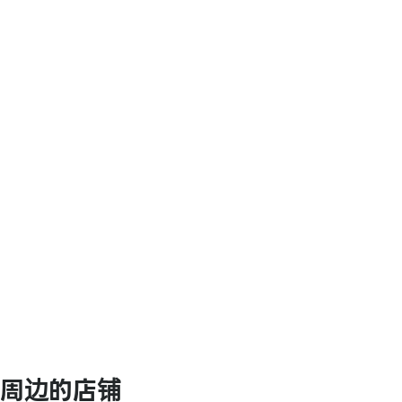
【电子货币】
乐天Edy / QUICPay / WAON
【交通系电子货币】
Kitaca / Suica / PASMO / TOICA / man
ICOCA / SUGOCA / nimoca / Hayakake
【礼品卡・商品券】
JCB礼品卡 / VJA（原VISA）礼品卡 / UC礼
三菱UFJ NICOS礼品卡 / NICOS礼品卡 / 
/ 大来皇家支票 / AMEX礼品卡 / 永旺商品券 
Mycal商品券 / Daiei商品券
【图书券・图书卡NEXT】
上述为animate永旺木更津店可使用的支付方
周边的店铺
如需更多信息，请随时联系animate永旺木更