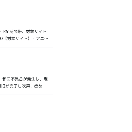
り下記時間帯、対象サイト
:00【対象サイト】・アニメ
イトをご利用いただけます。
一部に不具合が発生し、現
復旧が完了し次第、改めて
ー発生日時】2024年3月