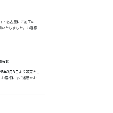
メイト名古屋にて加工の一
明いたしました。お客様に
該当商品はまだ本来の賞味
知らせ
5年3月8日より販売をし
。お客様にはご迷惑をおか
アクリルスタンド/加州清