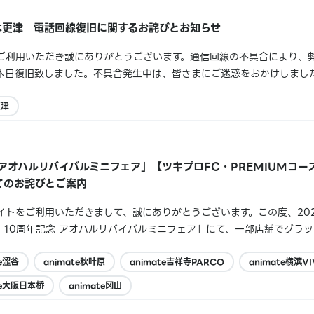
木更津 電話回線復旧に関するお詫びとお知らせ
ご利用いただき誠にありがとうございます。通信回線の不具合により、
本日復旧致しました。不具合発生中は、皆さまにご迷惑をおかけしまし
きましては、「アニメイトイオンモール木更津」にご連絡いただけます
 ：10:00～21:00...
更津
 アオハルリバイバルミニフェア」【ツキプロFC・PREMIUMコ
てのお詫びとご案内
トをご利用いただきまして、誠にありがとうございます。この度、2026
。10周年記念 アオハルリバイバルミニフェア」にて、一部店舗でグラ
年記念 アオハルリバイバルミニフェアデジタルスタンプ】がお渡しでき
ご迷惑をおかけしましたこと、...
te涩谷
animate秋叶原
animate吉祥寺PARCO
animate横滨VI
te大阪日本桥
animate冈山