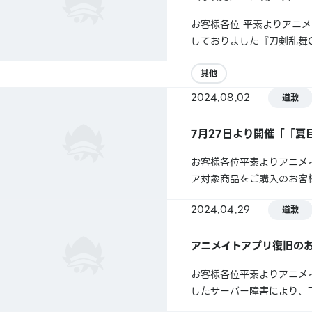
お客様各位 平素よりアニメ
しておりました『刀剣乱舞O
ました。お客様にはご迷惑
メダル／小狐丸刀剣男士紋メ
其他
2024.08.02
道歉
7月27日より開催「「夏目
お客様各位平素よりアニメ
ア対象商品をご購入のお客
けし、誠に申し訳ございません
2024.04.29
道歉
間：2024年7月27日（土）～
アニメイトアプリ復旧の
お客様各位平素よりアニメ
したサーバー障害により、
ご利用・チャージ・きせか