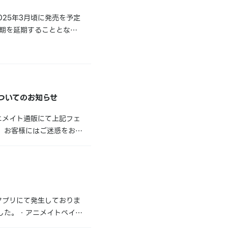
25年3月頃に発売を予定
時期を延期することとなり
ル／三日月宗近刀剣男士紋
についてのお知らせ
ニメイト通販にて上記フェ
。お客様にはご迷惑をおか
nアニメイトフェア開催期
アプリにて発生しておりま
した。・アニメイトペイの
込み・アンケート障害発生