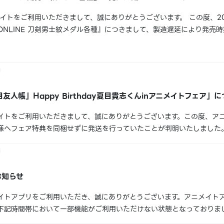
イトをご利用いただきまして、誠にありがとうございます。 この度、20
NLINE 刀剣男士紋メダル各種』につきまして、製造遅延により発売
をおかけし、誠に申し訳ございません。 【対象商品】刀剣男士紋メダ
ダル／石...
友人帳」Happy Birthday夏目貴志くんinアニメイトフェア」
イトをご利用いただきまして、誠にありがとうございます。この度、ア
様へフェア特典を同梱せずに発送を行っていたことが判明いたしました
。【対象フェア】「夏目友人帳」Happy Birthday夏目貴志くんi
2024年8月25日...
お知らせ
イトアプリをご利用いただき、誠にありがとうございます。アニメイト
下記時間帯において一部機能がご利用いただけない状態となっておりま
え設定・ポイント残高確認・登録情報変更・店舗予約確認・イベント申