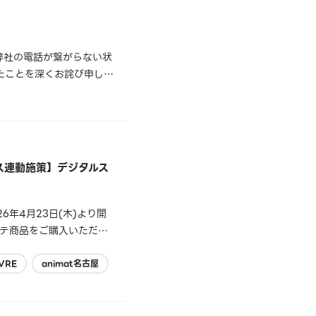
弊社の電話が繋がらない状
たことを深くお詫び申し上
ようお願いいたします。電
ース連動施策】デジタルス
年4月23日(木)より開
ッテ商品をご購入いただい
ていないことが判明いたし
VRE
animat名古屋