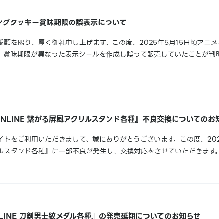
ングクッキー賞味期限の誤表示について
顧を賜り、厚く御礼申し上げます。この度、2025年5月15日頃アニ
、賞味期限が異なった表示シールを作成し誤って販売していたことが判
おかけいたしますこと、心よりお詫び申し上げます。なお、公表時点で
お召し上がりになられた場合でも品質...
ONLINE 繋がる屏風アクリルスタンド各種』不良交換についてのお
イトをご利用いただきまして、誠にありがとうございます。この度、202
ルスタンド各種』に一部不良が発生し、交換対応をさせていただきます
ん。【対象商品】繋がる屏風アクリルスタンド/山姥切国広繋がる屏風
゙/鶴丸国永繋がる...
LINE 刀剣男士紋メダル各種』の発売延期についてのお知らせ