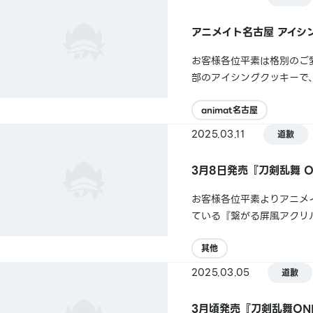
アニメイト名古屋 アイシ
お客様各位平素は格別のご愛
部のアイシングクッキーで
は多大なご迷惑とご心配を
期限内にあり、万が一すでに
animat名古屋
2025.03.11
道歉
3月8日発売『刀剣乱舞 
お客様各位平素よりアニメ
ている『繋がる屏風アクリ
けし、誠に申し訳ございませ
光繋がる屏風アクリルスタント
其他
2025.03.05
道歉
3月頃発売『刀剣乱舞ON