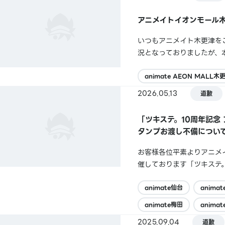
アニメイトイオンモール
いつもアニメイト木更津を
況となっておりましたが、
げます。お問い合わせにつ
話 ：0438-53-7851営業時間
animate AEON MALL木
2026.05.13
道歉
「ツキステ。10周年記念
タンプお渡し不備につい
お客様各位平素よりアニメイ
催しております「ツキステ
た方へ【ツキステ。10周
ました。お客様には多大なる
animate仙台
anima
animate梅田
anima
2025.09.04
道歉