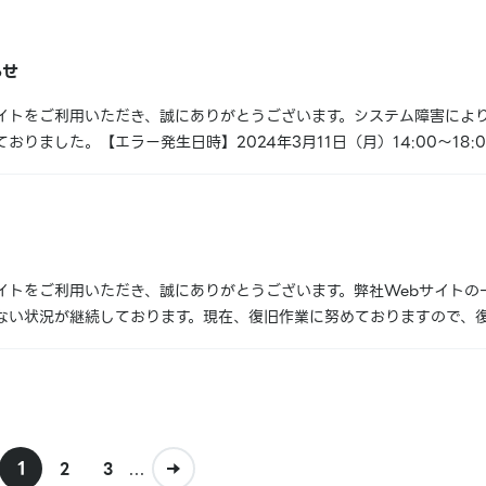
22:10〜2024年4月29日...
らせ
イトをご利用いただき、誠にありがとうございます。システム障害によ
おりました。【エラー発生日時】2024年3月11日（月）14:00～18
トシアターサイト・Space Galleriaサイト現在は通常通り対象サ
おかけして...
イトをご利用いただき、誠にありがとうございます。弊社Webサイトの
ない状況が継続しております。現在、復旧作業に努めておりますので、
のお客様にはご迷惑をおかけしてしまい大変申し訳ございません。【エラ
【対象サイト】・アニメイト池袋...
1
...
2
3