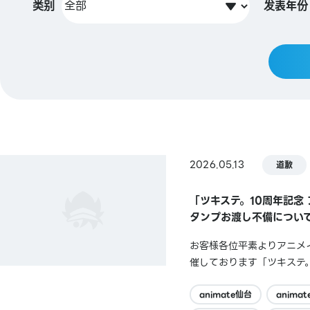
类别
发表年份
2026.05.13
道歉
「ツキステ。10周年記念
タンプお渡し不備につい
お客様各位平素よりアニメイ
催しております「ツキステ
た方へ【ツキステ。10周
ました。お客様には多大なる
animate仙台
anima