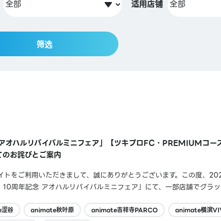
适用店铺
筛选
 アオハルリバイバルミニフェア」【ツキプロFC・PREMIUMコ
てのお詫びとご案内
トをご利用いただきまして、誠にありがとうございます。この度、2026
。10周年記念 アオハルリバイバルミニフェア」にて、一部店舗でグラ
年記念 アオハルリバイバルミニフェアデジタルスタンプ】がお渡しでき
ご迷惑をおかけしましたこと、...
te涩谷
animate秋叶原
animate吉祥寺PARCO
animate横滨VI