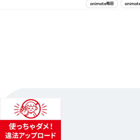
animate梅田
anima