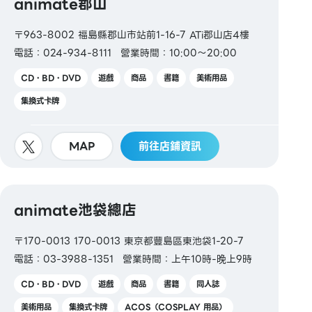
animate郡山
〒963-8002 福島縣郡山市站前1-16-7 ATi郡山店4樓
電話：024-934-8111
營業時間：10:00～20:00
CD・BD・DVD
遊戲
商品
書籍
美術用品
集換式卡牌
MAP
前往店鋪資訊
animate池袋總店
〒170-0013 170-0013 東京都豐島區東池袋1-20-7
電話：03-3988-1351
營業時間：上午10時-晚上9時
CD・BD・DVD
遊戲
商品
書籍
同人誌
美術用品
集換式卡牌
ACOS（COSPLAY 用品）