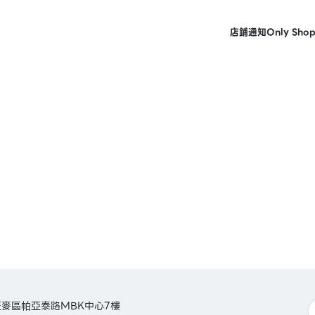
店鋪
通知
Only Sho
麥區帕亞泰路MBK中心7樓