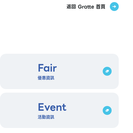
返回 Gratte 首頁
Fair
優惠資訊
Event
活動資訊