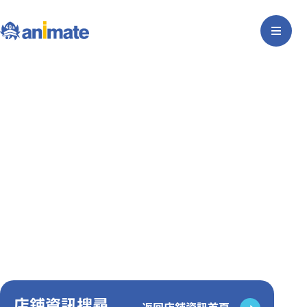
店鋪資訊搜尋