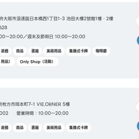
大阪府大阪市浪速區日本橋西1丁目1-3 池田大樓2號館1樓・2樓
628
00～20:00／週末及節假日 10:00～20:00
遊戲
商品
書籍
美術用品
集換式卡牌
咖啡廳
Y 用品）
Only Shop（活動）
府枚方市岡本町7-1 VIE.ORNER 5樓
002
營業時間：10:00～20:00
遊戲
商品
書籍
美術用品
集換式卡牌