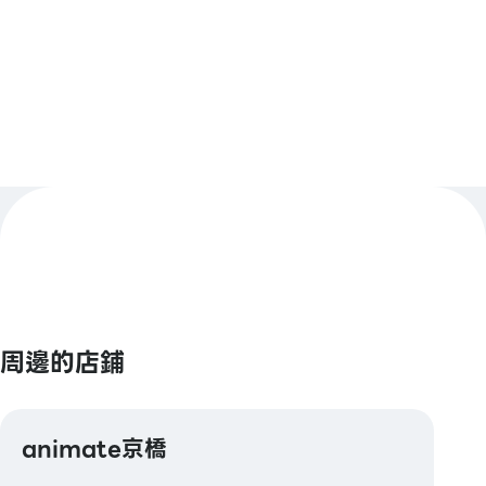
查看更多
【Smart Code】
atone / ANA Pay / JALPay / au PAY / BNPJ Pay
pring / Merpay / 銀行支付 / 日本郵政銀行支付 /
FamiPay / GLN Pay 等
【信用卡】
Master / VISA / JCB / AMERICAN EXPRESS /
Diners / 銀聯 / Discover / TS CUBIC / 樂天卡 / au
PAY 預付卡
【電子貨幣】
QUICPay / 樂天Edy
周邊的店鋪
【交通系電子貨幣】
Kitaca / Suica / PASMO / TOICA / manaca /
animate京橋
ICOCA / SUGOCA / nimoca / Hayakaken