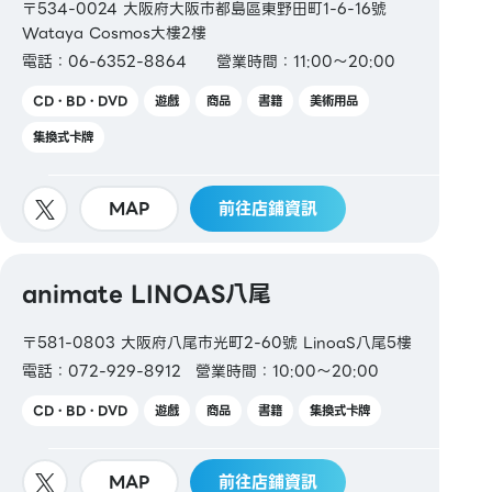
〒534-0024 大阪府大阪市都島區東野田町1-6-16號
【禮品卡・商品券】
Wataya Cosmos大樓2樓
JCB 禮品卡 / VISA 禮品卡
電話：06-6352-8864
營業時間：11:00～20:00
【圖書券・圖書卡NEXT】
CD・BD・DVD
遊戲
商品
書籍
美術用品
集換式卡牌
MAP
前往店鋪資訊
animate LINOAS八尾
〒581-0803 大阪府八尾市光町2-60號 LinoaS八尾5樓
電話：072-929-8912
營業時間：10:00～20:00
CD・BD・DVD
遊戲
商品
書籍
集換式卡牌
MAP
前往店鋪資訊