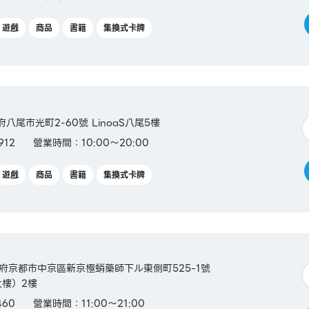
遊戲
商品
書籍
集換式卡牌
阪府八尾市光町2-60號 LinoaS八尾5樓
912
營業時間：10:00～20:00
遊戲
商品
書籍
集換式卡牌
京都府京都市中京區新京極蛸藥師下ル東側町525-1號
本大樓）2樓
460
營業時間：11:00～21:00