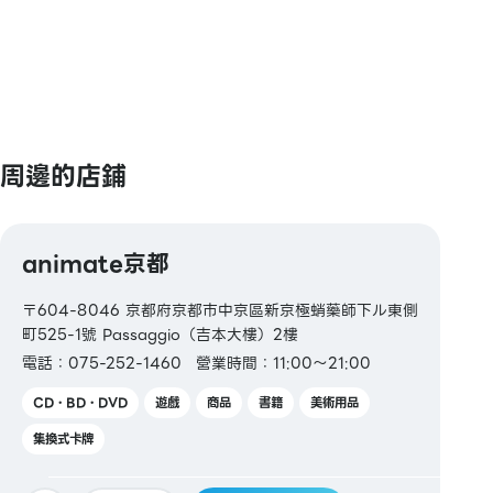
【其他】
圖書券 / 圖書卡 / 圖書卡NEXT /
HOP Money（含錢
包）
※ HOP卡積分僅限使用現金、Heiwado商品券、HOP
周邊的店鋪
Money或HOP信用卡時累積
※ 不提供HOPiD服務
animate京都
〒604-8046 京都府京都市中京區新京極蛸藥師下ル東側
町525-1號 Passaggio（吉本大樓）2樓
電話：075-252-1460
營業時間：11:00～21:00
CD・BD・DVD
遊戲
商品
書籍
美術用品
集換式卡牌