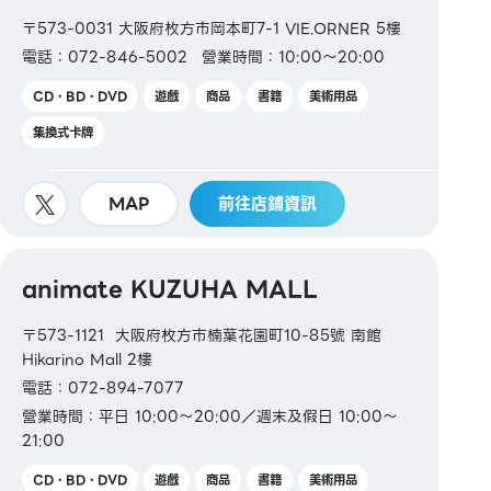
ICOCA / SUGOCA / nimoca / Hayakaken
〒573-0031 大阪府枚方市岡本町7-1 VIE.ORNER 5樓
電話：072-846-5002
營業時間：10:00～20:00
【禮品卡・商品券】
JCB 禮品卡
CD・BD・DVD
遊戲
商品
書籍
美術用品
集換式卡牌
【圖書券・圖書卡NEXT】
MAP
前往店鋪資訊
animate KUZUHA MALL
〒573-1121 大阪府枚方市楠葉花園町10-85號 南館
Hikarino Mall 2樓
電話：072-894-7077
營業時間：平日 10:00～20:00／週末及假日 10:00～
21:00
CD・BD・DVD
遊戲
商品
書籍
美術用品