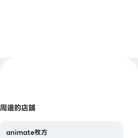
Pay / d支付 / 樂天支付
查看更多
【Smart Code】
atone / ANA Pay / JALPay / au PAY / K
PLUS（開泰銀行）/ BNPJ Pay
pring / Merpay / LINE Pay / 銀行支付 / 日本郵政銀
行支付 / FamiPay / GLN Pay 等
【信用卡】
Master / VISA / JCB / AMERICAN EXPRESS /
Diners / 銀聯 / Discover / TS CUBIC / 樂天卡 / au
PAY 預付卡 / LINE Pay卡
【電子貨幣】
周邊的店鋪
QUICPay / 樂天Edy
【交通系電子貨幣】
animate枚方
Kitaca / Suica / PASMO / TOICA / manaca /