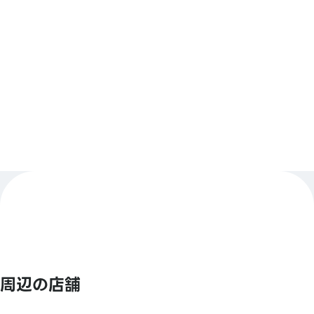
【バーコード決済】
アニメイトペイ／Alipay／PayPay／ウィーチャットペ
イ／Jcoin Pay／d払い／楽天Pay
もっと見る
【Smart Code】
atone(アトネ)／ ANA Pay／JALPay／au PAY／
BNPJ Pay
pring（プリン)／メルペイ／銀行Pay／ゆうちょPay／
FamiPay／GLN Pay など
【クレジットカード】
Master／VISA／JCB／AMERICAN EXPRESS／
Diners ／銀聯／Discover／TS CUBIC／楽天カード／
au PAY プリペイドカード／LINE payカード
【電子マネー】
周辺の店舗
QUICPay／楽天Edy