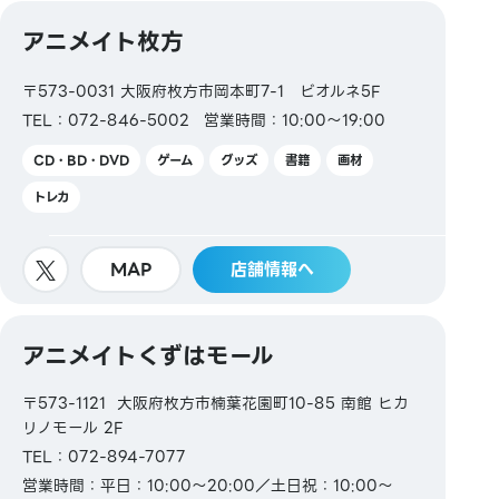
【交通系電子マネー】
アニメイト枚方
Kitaca／Suica／PASMO／TOICA／manaca／
ICOCA／SUGOCA／nimoca／はやかけん
〒573-0031 大阪府枚方市岡本町7-1 ビオルネ5F
TEL：072-846-5002
営業時間：10:00～19:00
【ギフトカード・商品券】
JCBギフトカード
CD・BD・DVD
ゲーム
グッズ
書籍
画材
トレカ
【図書券・図書カードNEXT】
MAP
店舗情報へ
アニメイトくずはモール
〒573-1121 大阪府枚方市楠葉花園町10-85 南館 ヒカ
リノモール 2F
TEL：072-894-7077
営業時間：平日：10:00～20:00／土日祝：10:00～