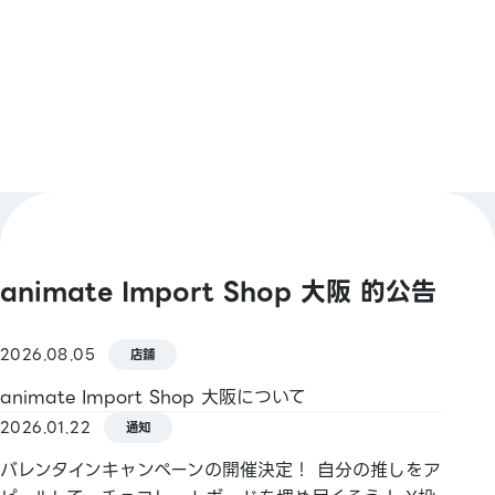
查看更多
【QR Code支付】
微信支付 / 支付寶 / PayPay / 樂天Pay / d支付 /
Merpay / au PAY
【信用卡】
（支持觸碰支付・非接觸支付）
Master / VISA / JCB / 美國運通
（其他）
大來卡 / Discover / 中國銀聯 / JCB PREMO
animate Import Shop 大阪 的公告
【電子貨幣】
iD / QUICPay / Apple Pay / 樂天Edy / nanaco /
WAON
2026.08.05
店鋪
animate Import Shop 大阪について
【交通系電子貨幣】
2026.01.22
Kitaca / Suica / PASMO / TOICA / manaca /
通知
ICOCA / SUGOCA / nimoca / Hayakaken /
バレンタインキャンペーンの開催決定！ 自分の推しをア
PiTaPa