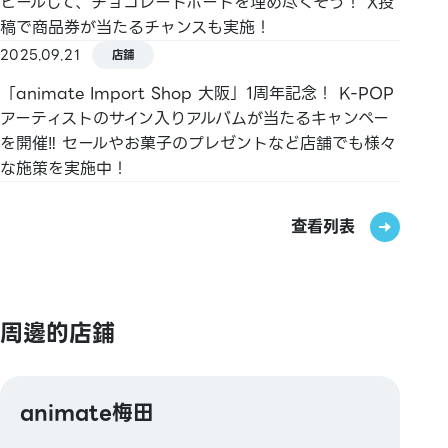
ピールして、チョコレートボードを埋め尽くそう！ X投
稿で商品券が当たるチャンスも実施！
無法使用信用卡公司發行的禮品卡。
2025.09.21
店鋪
不支持J-Debit。
「animate Import Shop 大阪」1周年記念！ K-POP
アーティストのサイン入りアルバムが当たるキャンペー
を開催‼ セールやお菓子のプレゼントなど店舗でも様々
な施策を実施中！
查看列表
周邊的店鋪
animate梅田