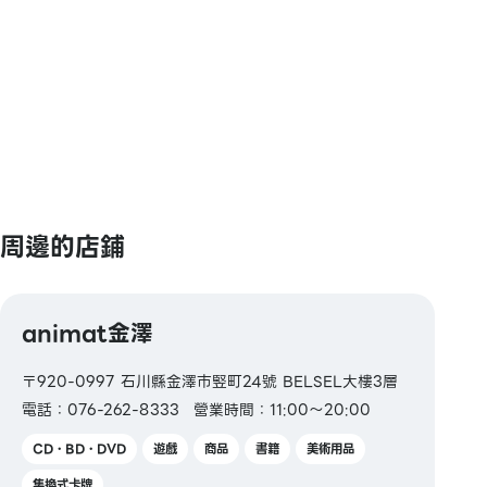
【禮品卡・商品券】
JCB禮品卡
【圖書券・圖書卡NEXT】
周邊的店鋪
animat金澤
〒920-0997 石川縣金澤市竪町24號 BELSEL大樓3層
電話：076-262-8333
營業時間：11:00～20:00
CD・BD・DVD
遊戲
商品
書籍
美術用品
集換式卡牌