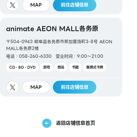
MAP
前往店铺信息
animate AEON MALL各务原
〒504-0943 岐阜县各务原市那加萱场町3-8号 AEON
MALL各务原2楼
电话：058-260-6330
营业时间：9:00～21:00
CD・BD・DVD
游戏
商品
书籍
集换式卡牌
MAP
前往店铺信息
返回店铺信息首页