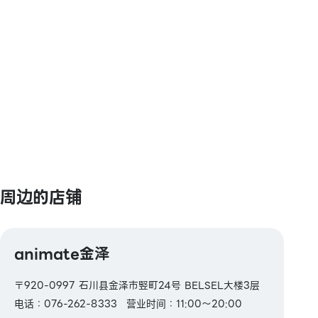
Kitaca / Suica / PASMO / TOICA / manaca /
ICOCA / SUGOCA / nimoca / Hayakaken
【礼品卡・商品券】
JCB礼品卡
【图书券・图书卡NEXT】
周边的店铺
animate金泽
〒920-0997 石川县金泽市竪町24号 BELSEL大楼3层
电话：076-262-8333
营业时间：11:00～20:00