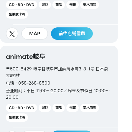
CD・BD・DVD
游戏
商品
书籍
美术用品
集换式卡牌
MAP
前往店铺信息
animate岐阜
〒500-8429 岐阜县岐阜市加纳清水町3-8-1号 日本泉
大厦1楼
电话：058-268-8500
营业时间：平日 11:00～20:00／周末及节假日 10:00～
20:00
CD・BD・DVD
游戏
商品
书籍
美术用品
集换式卡牌