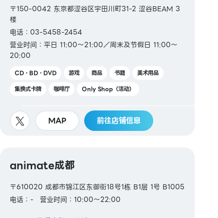
〒150-0042 东京都涩谷区宇田川町31-2 涩谷BEAM 3
楼
电话：03-5458-2454
营业时间：平日 11:00～21:00／周末及节假日 11:00～
20:00
CD・BD・DVD
游戏
商品
书籍
美术用品
集换式卡牌
咖啡厅
Only Shop（活动）
MAP
前往店铺信息
animate成都
〒610020 成都市锦江区东御街18号1栋 B1层 1号 B1005
电话：-
营业时间：10:00～22:00