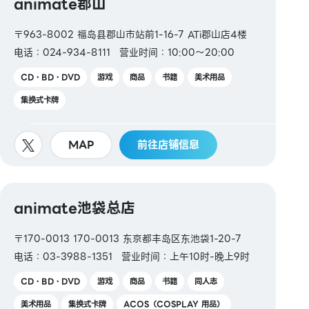
animate郡山
〒963-8002 福岛县郡山市站前1-16-7 ATi郡山店4楼
电话：024-934-8111
营业时间：10:00～20:00
CD・BD・DVD
游戏
商品
书籍
美术用品
集换式卡牌
MAP
前往店铺信息
animate池袋总店
〒170-0013 170-0013 东京都丰岛区东池袋1-20-7
电话：03-3988-1351
营业时间：上午10时-晚上9时
CD・BD・DVD
游戏
商品
书籍
同人志
美术用品
集换式卡牌
ACOS（COSPLAY 用品）