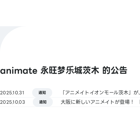
店铺官方X
@animateibaraki
【条码支付】
支付方式
Animate Pay／Alipay／PayPay／微信支付
Coin Pay／d支付／乐天Pay／AEON Pay
查看更多
animate 永旺梦乐城茨木 的公告
【Smart Code】
atone（アトネ）／ANA Pay／JAL Pay／au
／BNPJ Pay／pring（プリン）／Merpay
2025.10.31
Pay／ゆうちょPay／FamiPay／GLN Pay 
通知
大阪に新しいアニメイトが登場！ 「
2025.10.03
通知
【信用卡】
Master／VISA／JCB／American Express／
／银联／Discover／TS CUBIC／乐天卡／au 
付卡／LINE Pay卡／AEON卡