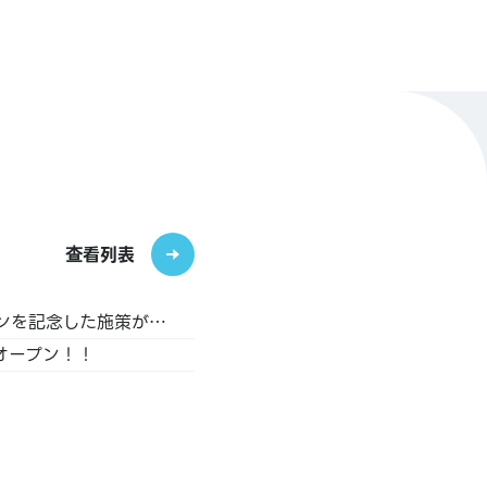
查看列表
「アニメイトイオンモール茨木」が、2025年11月20日にグランドオープン決定！さらに、オープンを記念した施策が盛りだくさん♪
オープン！！