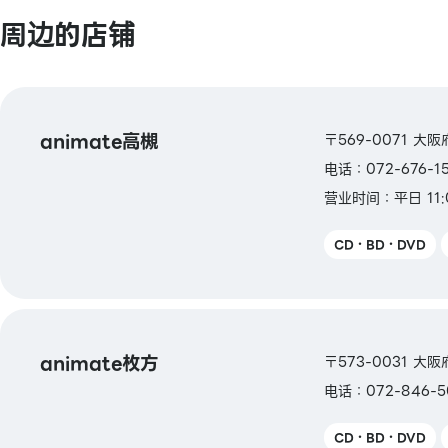
周边的店铺
【电子货币】
QUICPay／乐天Edy／WAON／iD
【交通系电子货币】
Kitaca／Suica／PASMO／TOICA／mana
animate高槻
〒569-0071 大
ICOCA／SUGOCA／nimoca／はやかけん
电话：072-676-1
营业时间：平日 11:
【礼品卡・商品券】
VISA・JCB 礼品卡／AEON 礼品卡／AEON
CD・BD・DVD
【图书券・图书卡NEXT】
animate枚方
〒573-0031 大阪
电话：072-846-5
CD・BD・DVD