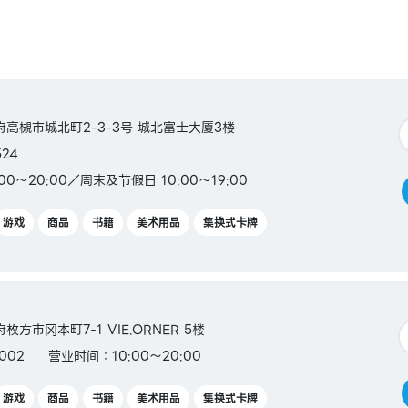
ca／
阪府高槻市城北町2-3-3号 城北富士大厦3楼
524
00～20:00／周末及节假日 10:00～19:00
 商品券
游戏
商品
书籍
美术用品
集换式卡牌
府枚方市冈本町7-1 VIE.ORNER 5楼
002
营业时间：10:00～20:00
游戏
商品
书籍
美术用品
集换式卡牌