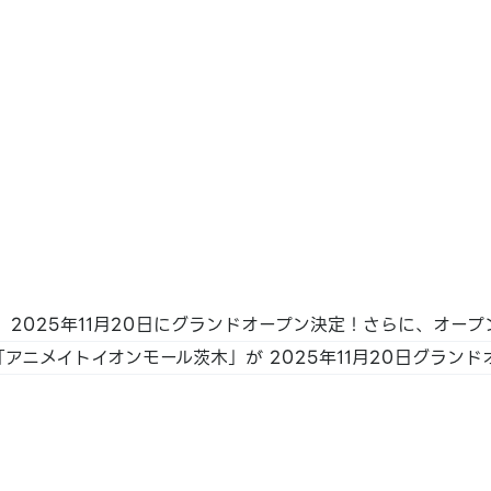
／J-
 PAY
／银行
等
アニメイトイオンモール茨木」が 2025年11月20日グランド
Diners
PAY 预