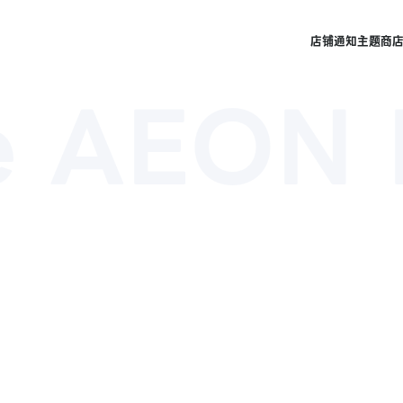
店铺
通知
主题商
 AEON M