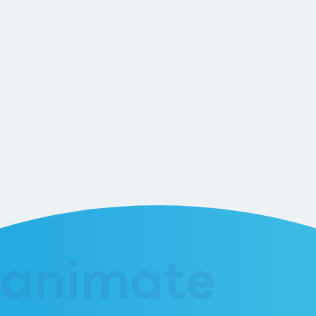
animate