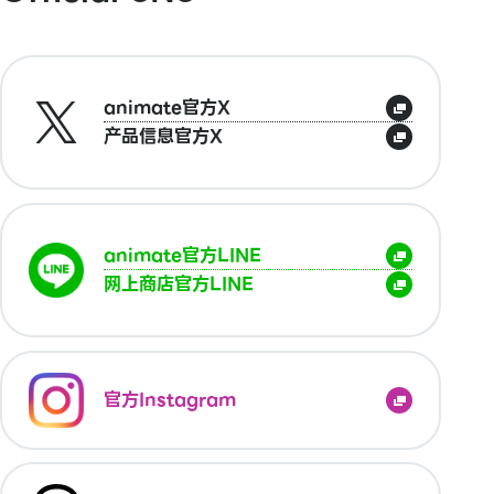
animate官方X
产品信息官方X
animate官方LINE
网上商店官方LINE
官方Instagram