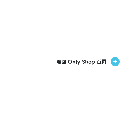
返回 Only Shop 首页