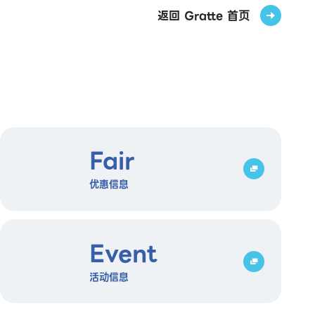
返回 Gratte 首页
Fair
优惠信息
Event
活动信息