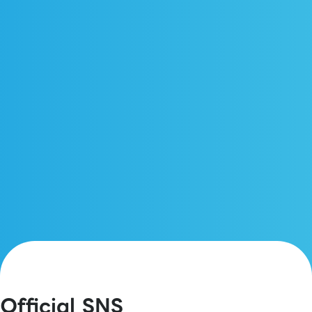
Official SNS