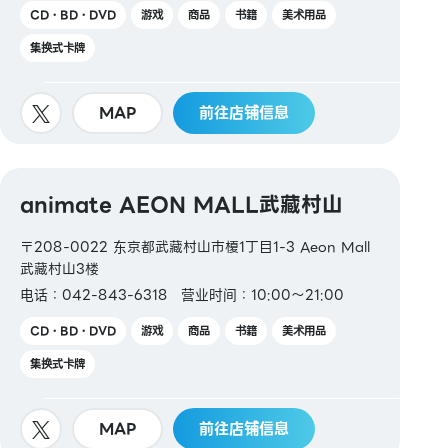
CD・BD・DVD
游戏
商品
书籍
美术用品
集换式卡牌
MAP
前往店铺信息
animate AEON MALL武藏村山
〒208-0022 东京都武藏村山市榎1丁目1-3 Aeon Mall
武藏村山3楼
电话：042-843-6318
营业时间：10:00～21:00
CD・BD・DVD
游戏
商品
书籍
美术用品
集换式卡牌
MAP
前往店铺信息