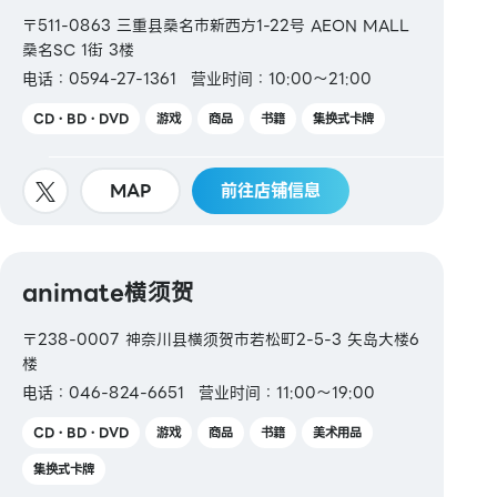
〒511-0863 三重县桑名市新西方1-22号 AEON MALL
桑名SC 1街 3楼
电话：0594-27-1361
营业时间：10:00～21:00
CD・BD・DVD
游戏
商品
书籍
集换式卡牌
MAP
前往店铺信息
animate横须贺
〒238-0007 神奈川县横须贺市若松町2-5-3 矢岛大楼6
楼
电话：046-824-6651
营业时间：11:00～19:00
CD・BD・DVD
游戏
商品
书籍
美术用品
集换式卡牌