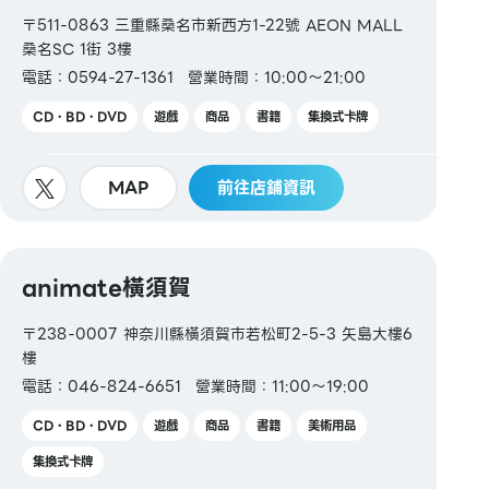
〒511-0863 三重縣桑名市新西方1-22號 AEON MALL
桑名SC 1街 3樓
電話：0594-27-1361
營業時間：10:00～21:00
CD・BD・DVD
遊戲
商品
書籍
集換式卡牌
MAP
前往店鋪資訊
animate橫須賀
〒238-0007 神奈川縣橫須賀市若松町2-5-3 矢島大樓6
樓
電話：046-824-6651
營業時間：11:00～19:00
CD・BD・DVD
遊戲
商品
書籍
美術用品
集換式卡牌