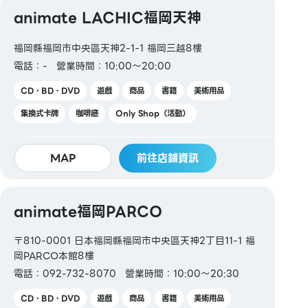
Kitaca / Suica / PASMO / TOICA / manaca /
animate LACHIC福岡天神
ICOCA / SUGOCA / nimoca / Hayakaken
福岡縣福岡市中央區天神2-1-1 福岡三越8樓
【禮品卡・商品券】
電話：-
營業時間：10:00～20:00
JCB 禮品卡 / AEON 禮品卡 / AEON 商品券 / AEON
信用卡
CD・BD・DVD
遊戲
商品
書籍
美術用品
集換式卡牌
咖啡廳
Only Shop（活動）
【圖書券・圖書卡NEXT】
MAP
前往店鋪資訊
animate福岡PARCO
〒810-0001 日本福岡縣福岡市中央區天神2丁目11-1 福
岡PARCO本館8樓
電話：092-732-8070
營業時間：10:00～20:30
CD・BD・DVD
遊戲
商品
書籍
美術用品