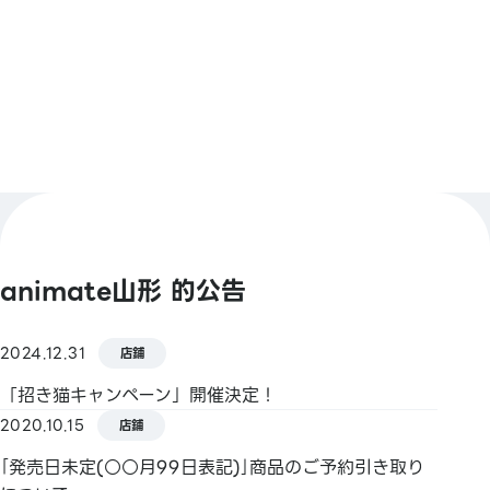
查看更多
【Smart Code】
atone / ANA Pay / JAL Pay / au PAY / K
PLUS（開泰銀行） / BNPJ Pay
pring / Merpay / 銀行Pay / 日本郵政銀行Pay /
FamiPay / GLN Pay 等
【信用卡】
Master / VISA / JCB / 美國運通 / 大來卡 / 銀聯 /
Discover / TS CUBIC / 樂天卡 / au PAY 預付卡 /
animate山形 的公告
LINE Pay卡
【電子貨幣】
2024.12.31
店鋪
QUICPay / 樂天Edy
「招き猫キャンペーン」開催決定！
2020.10.15
【交通系電子貨幣】
店鋪
Kitaca / Suica / PASMO / TOICA / manaca /
｢発売日未定(○○月99日表記)｣商品のご予約引き取り
ICOCA / SUGOCA / nimoca / Hayakaken