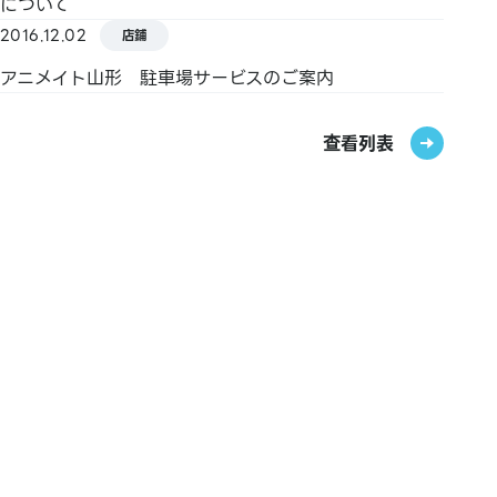
について
2016.12.02
店鋪
【禮品卡・商品券】
JCB禮品卡
アニメイト山形 駐車場サービスのご案内
【圖書券・圖書卡NEXT】
查看列表