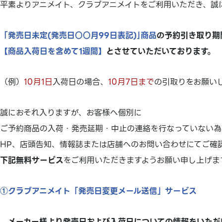
平素よりアニメイト、クラブアニメイトをご利用いただき、誠
「発売日未定(発売日○○月99日表記)｣商品
の予約引き取り期
【商品入荷日を含めて1週間】
とさせていただいております。
（例）
10月1日
入荷日の場合、
10月7日まで
の引取りをお願い
誠におそれ入りますが、お客様へ個別に
ご予約商品の入荷・発売延期・中止の連絡を行なっていない為
HP、店頭告知、情報誌または店舗へのお問い合わせにてご確
下記無料サービス
をご利用いただきますようお願い申し上げま
①クラブアニメイト「発売日変更メール送信」サービス
メーカー様より発売日および入荷日についての情報をいただ