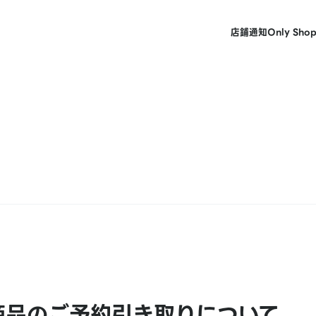
店鋪
通知
Only Sho
｣商品のご予約引き取りについて