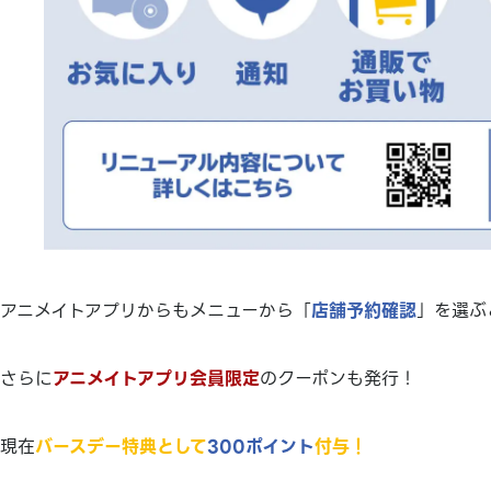
アニメイトアプリからもメニューから「
店舗予約確認
」を選ぶ
さらに
アニメイトアプリ会員限定
のクーポンも発行！
現在
バースデー特典として
300ポイント
付与！