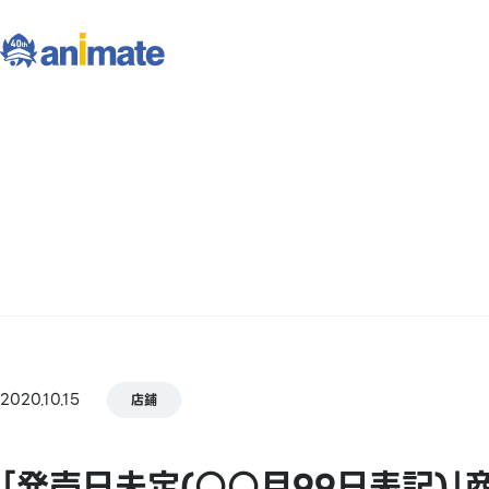
2020.10.15
店鋪
｢発売日未定(○○月99日表記)