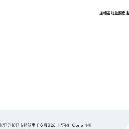
店铺
通知
主题商
本长野县长野市鹤贺南千岁町826 长野RF Cone 4楼