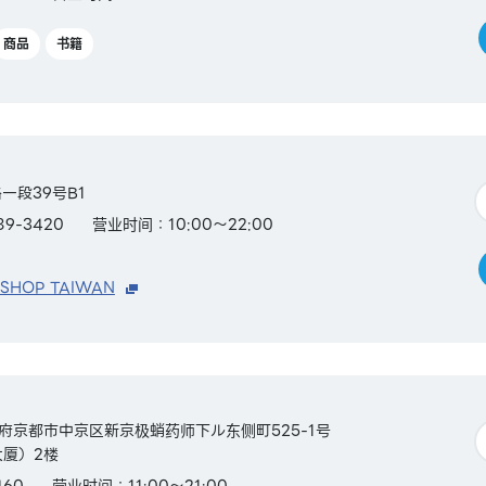
商品
书籍
一段39号B1
89-3420
营业时间：10:00～22:00
 SHOP TAIWAN
京都府京都市中京区新京极蛸药师下ル东侧町525-1号
本大厦）2楼
460
营业时间：11:00～21:00