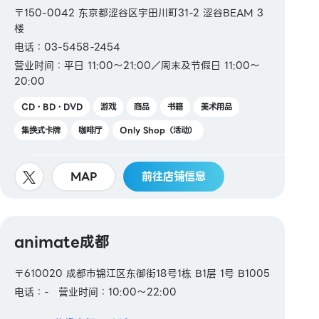
〒150-0042 东京都涩谷区宇田川町31-2 涩谷BEAM 3
楼
电话：03-5458-2454
营业时间：平日 11:00～21:00／周末及节假日 11:00～
20:00
CD・BD・DVD
游戏
商品
书籍
美术用品
集换式卡牌
咖啡厅
Only Shop（活动）
MAP
前往店铺信息
animate成都
〒610020 成都市锦江区东御街18号1栋 B1层 1号 B1005
电话：-
营业时间：10:00～22:00