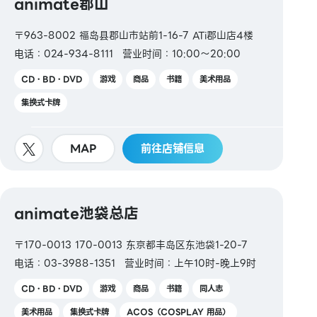
animate郡山
〒963-8002 福岛县郡山市站前1-16-7 ATi郡山店4楼
电话：024-934-8111
营业时间：10:00～20:00
CD・BD・DVD
游戏
商品
书籍
美术用品
集换式卡牌
MAP
前往店铺信息
animate池袋总店
〒170-0013 170-0013 东京都丰岛区东池袋1-20-7
电话：03-3988-1351
营业时间：上午10时-晚上9时
CD・BD・DVD
游戏
商品
书籍
同人志
美术用品
集换式卡牌
ACOS（COSPLAY 用品）