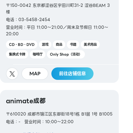
〒150-0042 东京都涩谷区宇田川町31-2 涩谷BEAM 3
楼
电话：03-5458-2454
营业时间：平日 11:00～21:00／周末及节假日 11:00～
20:00
CD・BD・DVD
游戏
商品
书籍
美术用品
集换式卡牌
咖啡厅
Only Shop（活动）
MAP
前往店铺信息
animate成都
〒610020 成都市锦江区东御街18号1栋 B1层 1号 B1005
电话：-
营业时间：10:00～22:00