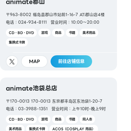
animate郡山
〒963-8002 福岛县郡山市站前1-16-7 ATi郡山店4楼
电话：024-934-8111
营业时间：10:00～20:00
CD・BD・DVD
游戏
商品
书籍
美术用品
集换式卡牌
MAP
前往店铺信息
animate池袋总店
〒170-0013 170-0013 东京都丰岛区东池袋1-20-7
电话：03-3988-1351
营业时间：上午10时-晚上9时
CD・BD・DVD
游戏
商品
书籍
同人志
美术用品
集换式卡牌
ACOS（COSPLAY 用品）