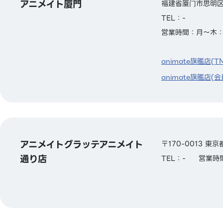
アニメイト厦門
福建省厦门市思明区
TEL：-
営業時間：月～木：9:3
animate旗艦店(T
animate旗艦店(会
アニメイトグラッテアニメイト
〒170-0013 
通り店
TEL：-
営業時間：