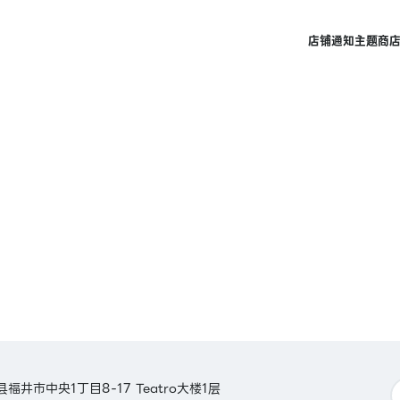
店铺
通知
主题商
县福井市中央1丁目8-17 Teatro大楼1层