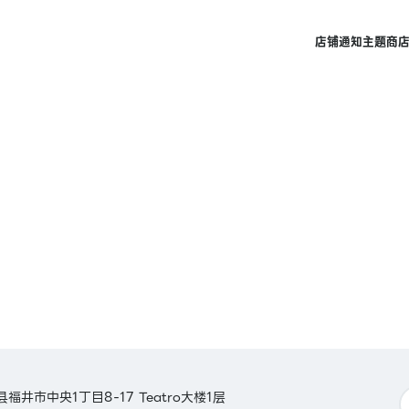
店铺
通知
主题商
县福井市中央1丁目8-17 Teatro大楼1层