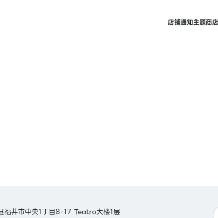
店铺
通知
主题商
县福井市中央1丁目8-17 Teatro大楼1层