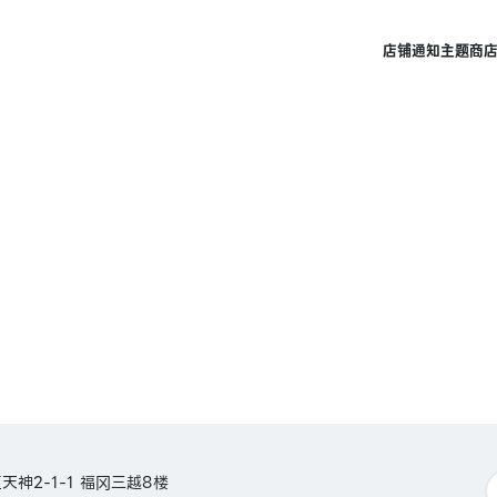
店铺
通知
主题商
神2-1-1 福冈三越8楼