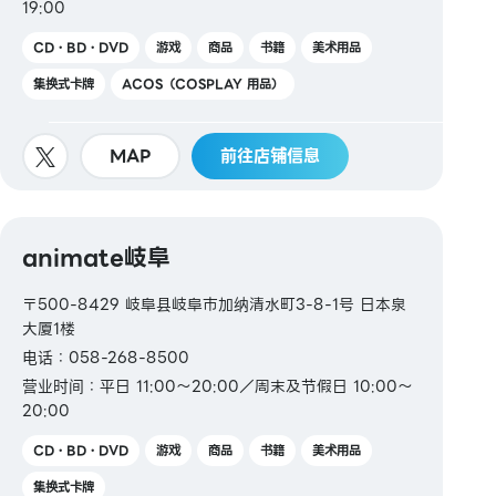
19:00
CD・BD・DVD
游戏
商品
书籍
美术用品
集换式卡牌
ACOS（COSPLAY 用品）
MAP
前往店铺信息
animate岐阜
〒500-8429 岐阜县岐阜市加纳清水町3-8-1号 日本泉
大厦1楼
电话：058-268-8500
营业时间：平日 11:00～20:00／周末及节假日 10:00～
20:00
CD・BD・DVD
游戏
商品
书籍
美术用品
集换式卡牌