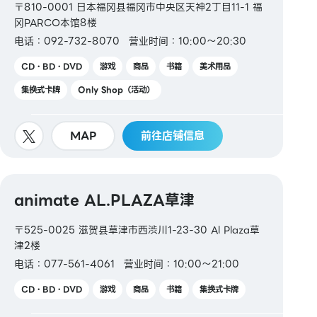
〒810-0001 日本福冈县福冈市中央区天神2丁目11-1 福
冈PARCO本馆8楼
电话：092-732-8070
营业时间：10:00～20:30
CD・BD・DVD
游戏
商品
书籍
美术用品
集换式卡牌
Only Shop（活动）
MAP
前往店铺信息
animate AL.PLAZA草津
〒525-0025 滋贺县草津市西渋川1-23-30 Al Plaza草
津2楼
电话：077-561-4061
营业时间：10:00～21:00
CD・BD・DVD
游戏
商品
书籍
集换式卡牌