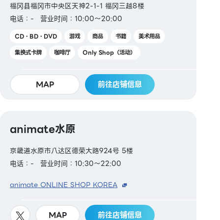
福冈县福冈市中央区天神2-1-1 福冈三越8楼
电话：-
营业时间：10:00～20:00
CD・BD・DVD
游戏
商品
书籍
美术用品
集换式卡牌
咖啡厅
Only Shop（活动）
MAP
前往店铺信息
animate水原
京畿道水原市八达区德荣大路924号 5楼
电话：-
营业时间：10:30～22:00
animate ONLINE SHOP KOREA
MAP
前往店铺信息