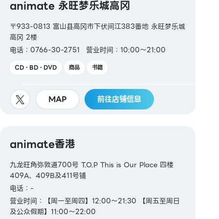
animate 永旺梦乐城高冈
〒933-0813 富山县高冈市下伏间江383番地 永旺梦乐城
高冈 2楼
电话：0766-30-2751
营业时间：10:00～21:00
CD・BD・DVD
商品
书籍
MAP
前往店铺信息
animate香港
九龙旺角弥敦道700号 T.O.P This is Our Place 四楼
409A、409B及411号铺
电话：-
营业时间：【周一至周四】12:00～21:30 【周五至周日
及公众假期】11:00～22:00